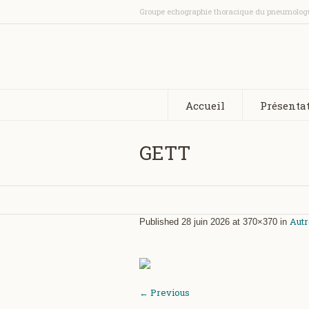
Groupe echographie thoracique du pneumolog
Accueil
Présenta
GETT
Autr
Published
28 juin 2026
at 370×370 in
← Previous