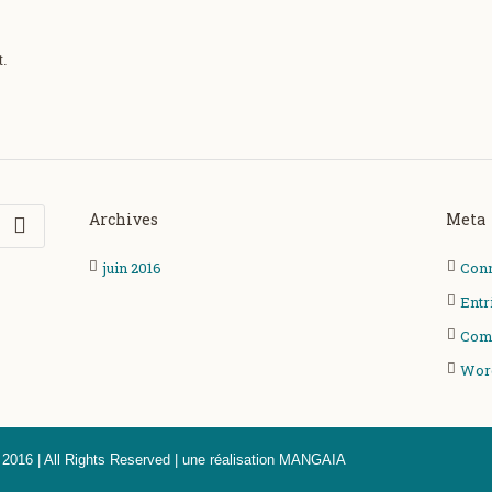
t.
Archives
Meta
juin 2016
Con
Entr
Com
Wor
016 | All Rights Reserved | une réalisation MANGAIA