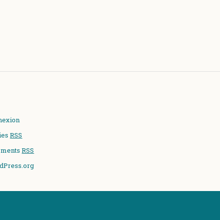
nexion
ies
RSS
ments
RSS
dPress.org