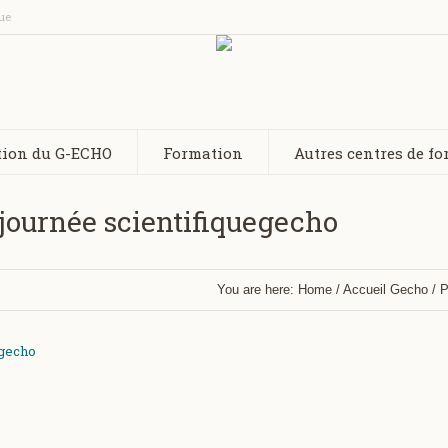
ue
tion du G-ECHO
Formation
Autres centres de f
ournée scientifiquegecho
You are here:
Home
/
Accueil Gecho
/
P
egecho